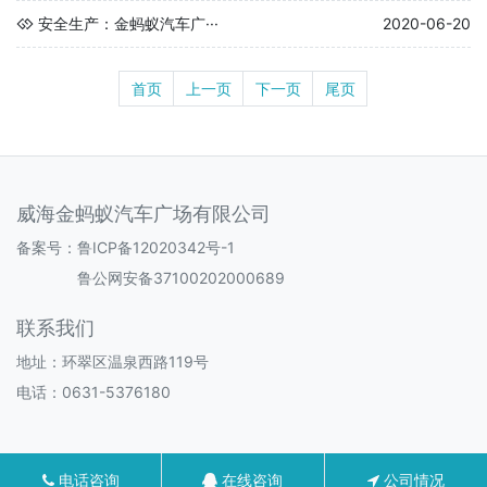
安全生产：金蚂蚁汽车广···
2020-06-20
首页
上一页
下一页
尾页
威海金蚂蚁汽车广场有限公司
备案号：
鲁ICP备12020342号-1
鲁公网安备37100202000689
联系我们
地址：环翠区温泉西路119号
电话：0631-5376180
电话咨询
在线咨询
公司情况